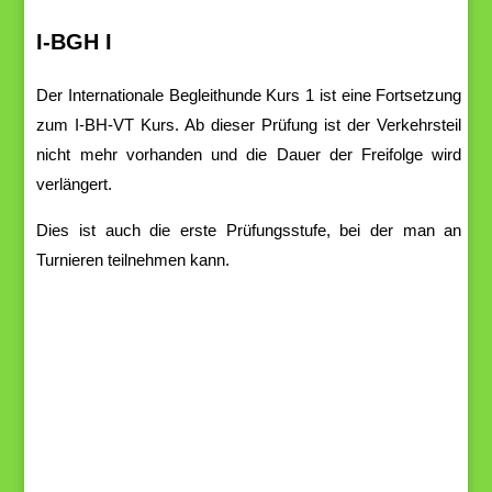
I-BGH I
D
er Internationale Begleithunde Kurs 1 ist eine Fortsetzung
zum I-BH-VT Kurs. Ab dieser Prüfung
ist
der
Verkehrsteil
nicht
mehr
vorhanden
und
die
Dauer
der
Freifolge
wird
verlängert.
Dies
ist
auch
die
erste
Prüfungsstufe,
bei
der
man
an
Turnieren
teilnehmen kann.