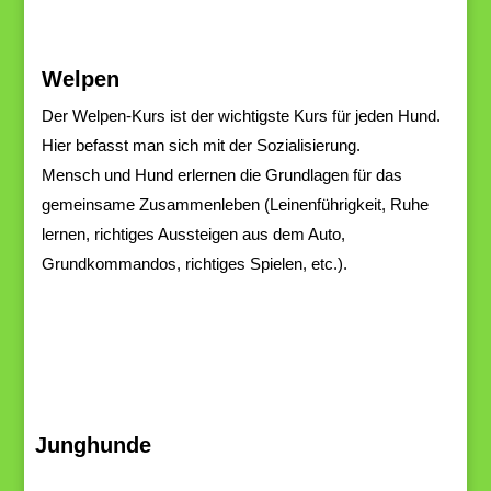
Welpen
Der
Welpen-Kurs
ist
der
wichtigste
Kurs
für
jeden
Hund.
Hier
befasst
man
sich
mit
der Sozialisierung.
Mensch
und
Hund
erlernen
die Grundlagen
für
das
gemeinsame
Zusammenleben
(Leinenführigkeit,
Ruhe
lernen, richtiges Aussteigen aus de
m Auto,
Grundkommandos, richtiges Spielen, e
tc.).
Junghunde