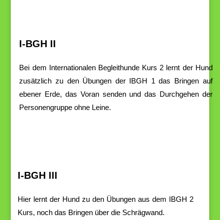
I-BGH II
B
ei
dem
Internationalen
B
egleithunde
Kurs
2
lernt
der
Hund
zusätzlich
zu
den
Übungen der
IBGH
1 das Bringen
auf
ebener
Erde,
das
Voran
senden
und
das
Durchgehen
der
Personengruppe ohne Leine.
I-BGH III
H
ier
lernt
der
Hund
zu
den
Übungen
aus
dem
IBGH
2
Kurs,
noch
das
Bringen
über
die Schrägwand.