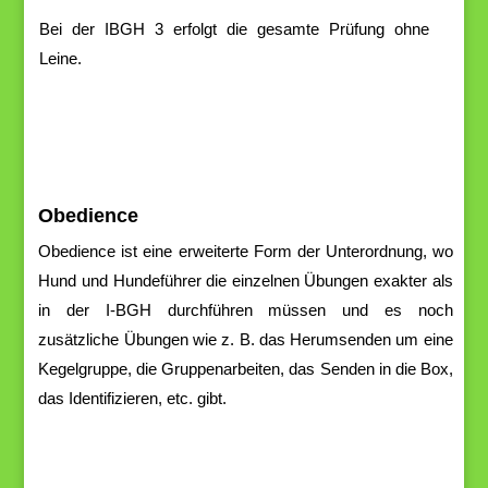
Bei der IBGH 3 erfolgt die
gesamte Prüfung ohne
Leine.
Obedience
Obedience
ist
eine
erweiterte
Form
der
Unterordnung,
wo
Hund
und
Hundeführer
die einzelnen
Übungen
exakter
als
in
der
I-BGH
durchführen
m
üssen
und
es
noch
zusätzliche
Übungen wi
e
z.
B
.
das
Herumsenden um
eine
Kegelgruppe,
die Gruppenarbeiten, das Senden in die B
ox,
das Identifizieren, etc. gibt.