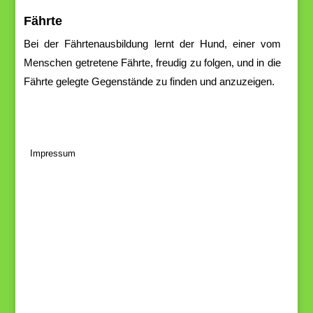
Fährte
Bei
der
Fährtenausbildung
lernt
der
Hund,
ei
ner
vom
Menschen
getretene
Fährte, freudig zu folgen, und in d
ie
Fährte gelegte Gegenstände zu finden u
nd anzuzeigen.
Impressum