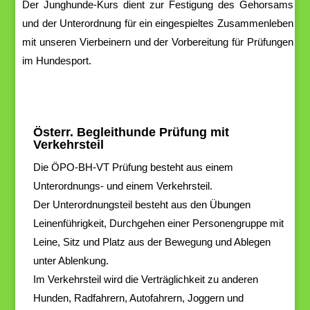
D
er
Junghunde-
Kurs
dient
z
ur
Festigung
des
Gehorsams
und
der
Unterordnung
für
ein eingespieltes
Zusammenleben
mit
unseren
Vierbeinern
und
der
V
orbereitung
für Prüfungen
im Hundesport.
Österr. Begleithunde Prüfung mit
Verkehrsteil
Die
ÖPO-BH-VT
Prüfung
besteht
aus
einem
Unterordnungs-
und
einem
Verkehrsteil.
Der Unterordnungsteil
besteht
aus
den
Übungen
Leinenführigkeit,
Durchgehen
einer
Personengruppe
mit
Leine, Sitz
und
Platz
aus
der
Bewegung und Ablegen
unter Ablenkung.
Im Verkehrsteil
wird
die
V
erträglichkeit
zu
anderen
Hunden,
Radfahrern, Autofahrern, Joggern
und