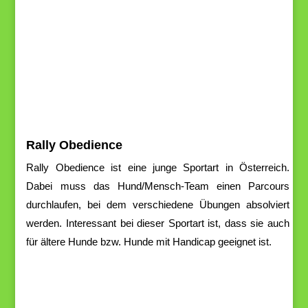
Rally Obedience
Rally
Obedience
ist
eine
j
unge
Sportart
in
Österreich.
Dabei
muss
das
Hund/Mensch-Team
einen
Parcours
durchlaufen,
bei
dem
verschiedene
Übungen
absolviert
werden. Interessant
bei
dieser
Sportart
ist,
dass
sie
auch
für
ä
l
ter
e
Hunde
b
z
w.
Hunde
m
i
t
Hand
i
c
ap
geeignet ist.