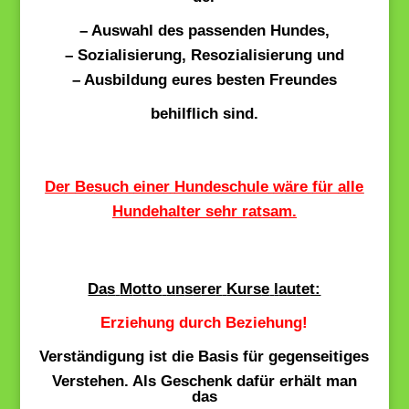
– Auswahl des passenden Hundes,
– Sozialisierung, Resozialisierung und
– Ausbildung eures besten Freundes
behilflich sind.
De
r
Be
s
uc
h
e
ine
r
Hunde
s
c
hule
w
ä
re
fü
r
a
lle
Hunde
ha
lte
r
s
e
hr
ra
ts
a
m
.
Da
s
M
o
tto
u
n
s
e
re
r
Ku
rs
e
l
a
u
te
t:
Erziehung durch Beziehung!
Verständigung ist die Basis für
gegenseitiges
Verstehen
.
Als Geschenk dafür erhält man
das